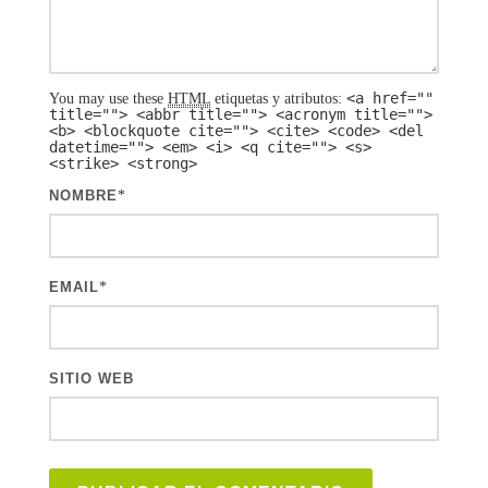
<a href=""
You may use these
HTML
etiquetas y atributos:
title=""> <abbr title=""> <acronym title="">
<b> <blockquote cite=""> <cite> <code> <del
datetime=""> <em> <i> <q cite=""> <s>
<strike> <strong>
NOMBRE
*
EMAIL
*
SITIO WEB