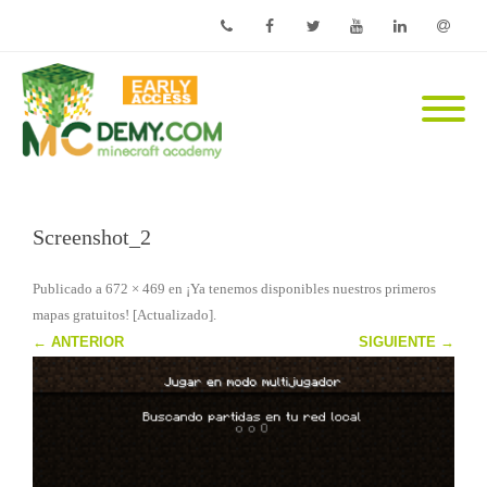
Phone
Facebook
Twitter
Youtube
Linkedin
Email
Screenshot_2
Publicado
a
672 × 469
en
¡Ya tenemos disponibles nuestros primeros
mapas gratuitos! [Actualizado]
.
← ANTERIOR
SIGUIENTE →