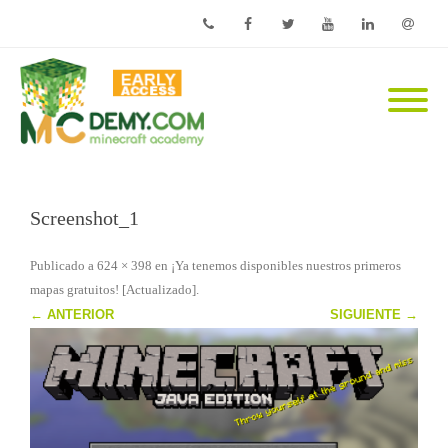
Phone
Facebook
Twitter
Youtube
Linkedin
Email
Screenshot_1
Publicado
a
624 × 398
en
¡Ya tenemos disponibles nuestros primeros
mapas gratuitos! [Actualizado]
.
← ANTERIOR
SIGUIENTE →