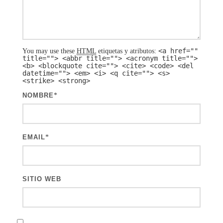
<a href=""
You may use these
HTML
etiquetas y atributos:
title=""> <abbr title=""> <acronym title="">
<b> <blockquote cite=""> <cite> <code> <del
datetime=""> <em> <i> <q cite=""> <s>
<strike> <strong>
NOMBRE
*
EMAIL
*
SITIO WEB