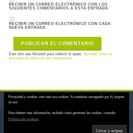
RECIBIR UN CORREO ELECTRÓNICO CON LOS
SIGUIENTES COMENTARIOS A ESTA ENTRADA.
RECIBIR UN CORREO ELECTRÓNICO CON CADA
NUEVA ENTRADA.
Este sitio usa Akismet para reducir el spam.
Aprende cómo se
procesan los datos de tus comentarios.
Privacidad y cookies: este sitio usa cookies. Si continúas navegando por él, aceptas
su uso.
Para obtener más información, incluido cómo gestionar las cookies, consulta:
MCDEMY - Your Minecraft Academy © 2017. Todos los derechos
Política de cookies
reservados
MCDEMY NO ES UN PRODUCTO OFICIAL DE MINECRAFT. NO
ESTÁ APROBADO POR MOJANG NI ASOCIADO CON ÉL