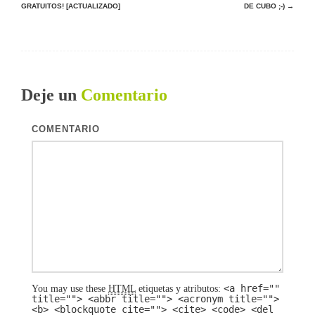
GRATUITOS! [ACTUALIZADO]
DE CUBO ;-)
→
Deje un
Comentario
COMENTARIO
<a href=""
You may use these
HTML
etiquetas y atributos:
title=""> <abbr title=""> <acronym title="">
<b> <blockquote cite=""> <cite> <code> <del