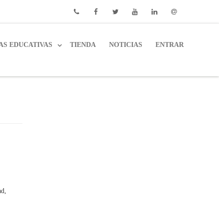
Phone
Facebook
Twitter
Youtube
Linkedin
Email
AS EDUCATIVAS
TIENDA
NOTICIAS
ENTRAR
ad,