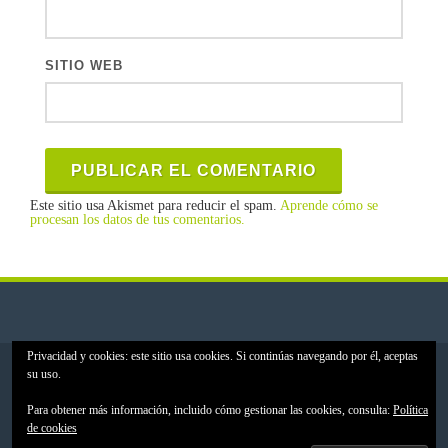
SITIO WEB
Este sitio usa Akismet para reducir el spam.
Aprende cómo se
procesan los datos de tus comentarios.
Privacidad y cookies: este sitio usa cookies. Si continúas navegando por él, aceptas
MCDEMY - Your Minecraft Academy © 2017. Todos los derechos
su uso.
reservados
MCDEMY NO ES UN PRODUCTO OFICIAL DE MINECRAFT. NO
Para obtener más información, incluido cómo gestionar las cookies, consulta:
Política
ESTÁ APROBADO POR MOJANG NI ASOCIADO CON ÉL
de cookies