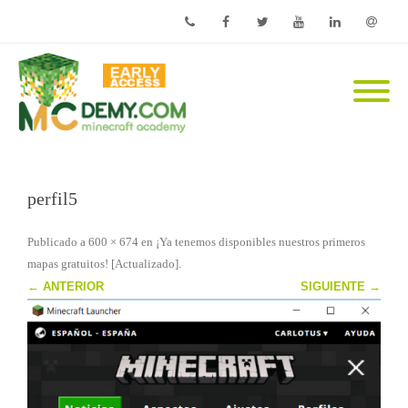
Phone
Facebook
Twitter
Youtube
Linkedin
Email
perfil5
Publicado
a
600 × 674
en
¡Ya tenemos disponibles nuestros primeros
mapas gratuitos! [Actualizado]
.
← ANTERIOR
SIGUIENTE →