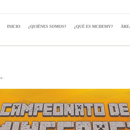
INICIO
¿QUIÉNES SOMOS?
¿QUÉ ES MCDEMY?
ÁRE
la
.