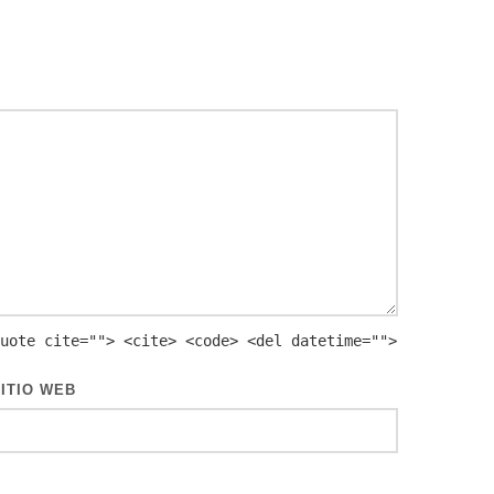
uote cite=""> <cite> <code> <del datetime="">
ITIO WEB