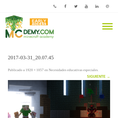
Phone
Facebook
Twitter
Youtube
Linkedin
Email
2017-03-31_20.07.45
Publicado
a
1920 × 1057
en
Necesidades educativas especiales
.
SIGUIENTE →