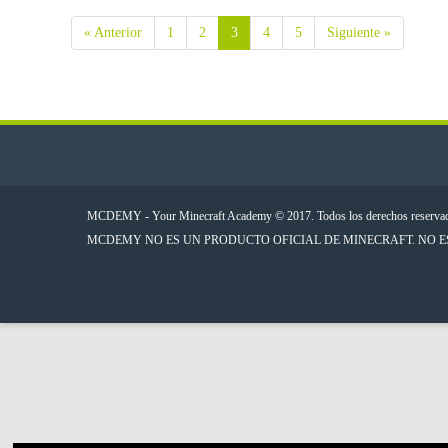
« Anterior
1
2
3
4
5
Siguiente »
Página
Página
Página
Página
Página
MCDEMY - Your Minecraft Academy © 2017. Todos los derechos reserva
MCDEMY NO ES UN PRODUCTO OFICIAL DE MINECRAFT. NO 