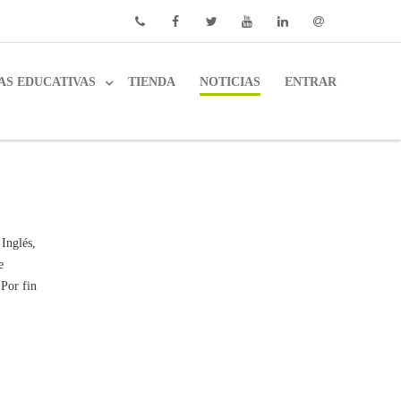
Phone
Facebook
Twitter
Youtube
Linkedin
Email
AS EDUCATIVAS
TIENDA
NOTICIAS
ENTRAR
 Inglés,
e
 Por fin