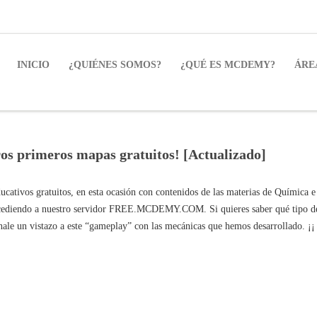
INICIO
¿QUIÉNES SOMOS?
¿QUÉ ES MCDEMY?
ÁRE
ros primeros mapas gratuitos! [Actualizado]
cativos gratuitos, en esta ocasión con contenidos de las materias de Química e
ccediendo a nuestro servidor FREE.MCDEMY.COM. Si quieres saber qué tipo d
chale un vistazo a este “gameplay” con las mecánicas que hemos desarrollado. ¡¡