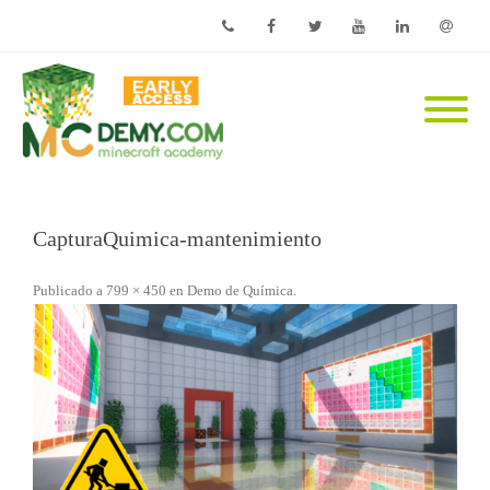
Phone
Facebook
Twitter
Youtube
Linkedin
Email
CapturaQuimica-mantenimiento
Publicado
a
799 × 450
en
Demo de Química
.