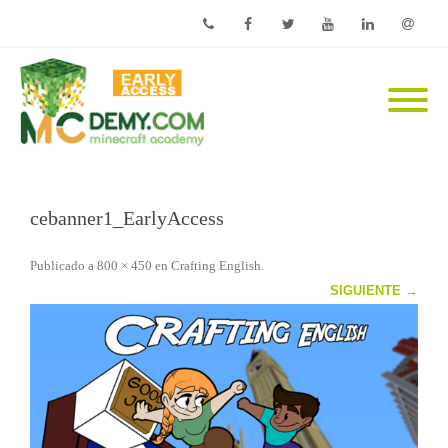
Phone
Facebook
Twitter
Youtube
Linkedin
Email
cebanner1_EarlyAccess
Publicado
a
800 × 450
en
Crafting English
.
SIGUIENTE →