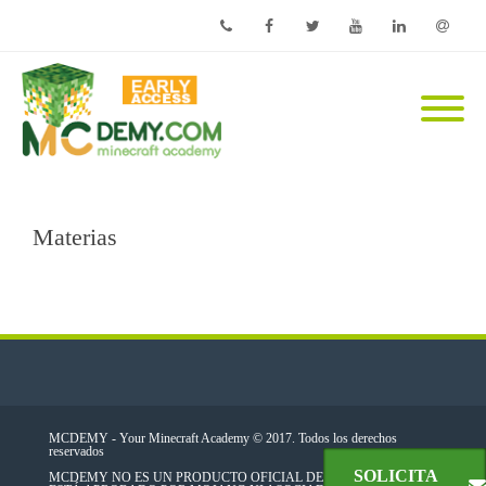
Phone
Facebook
Twitter
Youtube
Linkedin
Email
Materias
MCDEMY - Your Minecraft Academy © 2017. Todos los derechos
reservados
SOLICITA
MCDEMY NO ES UN PRODUCTO OFICIAL DE MINECRAFT. NO